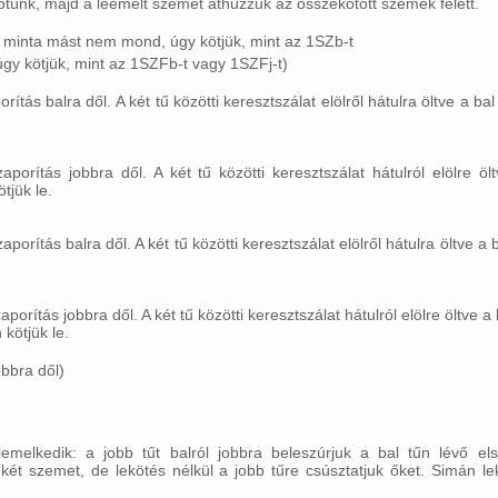
ünk, majd a leemelt szemet áthúzzuk az összekötött szemek felett.
a minta mást nem mond, úgy kötjük, mint az 1SZb-t
úgy kötjük, mint az 1SZFb-t vagy 1SZFj-t)
tás balra dől. A két tű közötti keresztszálat elölről hátulra öltve a bal
porítás jobbra dől. A két tű közötti keresztszálat hátulról elölre öl
tjük le.
porítás balra dől. A két tű közötti keresztszálat elölről hátulra öltve a 
porítás jobbra dől. A két tű közötti keresztszálat hátulról elölre öltve a
 kötjük le.
bbra dől)
elkedik: a jobb tűt balról jobbra beleszúrjuk a bal tűn lévő el
két szemet, de lekötés nélkül a jobb tűre csúsztatjuk őket. Simán l