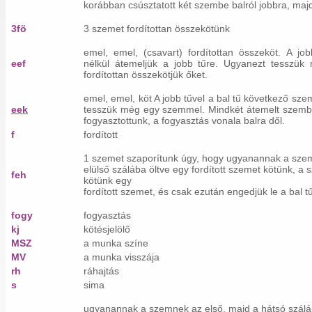
korábban csúsztatott két szembe balról jobbra, maj
3fö
3 szemet fordítottan összekötünk
emel, emel, (csavart) fordítottan összeköt. A j
eef
nélkül átemeljük a jobb tűre. Ugyanezt tesszük
fordítottan összekötjük őket.
emel, emel, köt A jobb tűvel a bal tű következő sz
eek
tesszük még egy szemmel. Mindkét átemelt szembe e
fogyasztottunk, a fogyasztás vonala balra dől.
f
fordított
1 szemet szaporítunk úgy, hogy ugyanannak a szemne
elülső szálába öltve egy fordított szemet kötünk, 
feh
kötünk egy
fordított szemet, és csak ezután engedjük le a bal tű
fogy
fogyasztás
kj
kötésjelölő
MSZ
a munka színe
MV
a munka visszája
rh
ráhajtás
s
sima
ugyanannak a szemnek az első, majd a hátsó száláb