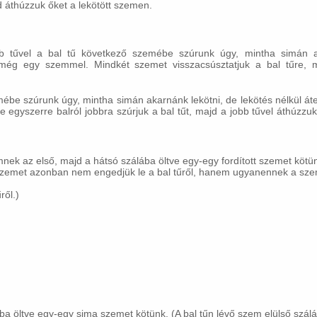
d áthúzzuk őket a lekötött szemen.
obb tűvel a bal tű következő szemébe szúrunk úgy, mintha simán a
 még egy szemmel. Mindkét szemet visszacsúsztatjuk a bal tűre, 
emébe szúrunk úgy, mintha simán akarnánk lekötni, de lekötés nélkül át
gyszerre balról jobbra szúrjuk a bal tűt, majd a jobb tűvel áthúzzuk 
k az első, majd a hátsó szálába öltve egy-egy fordított szemet kötün
a szemet azonban nem engedjük le a bal tűről, hanem ugyanennek a sze
ről.)
a öltve egy-egy sima szemet kötünk. (A bal tűn lévő szem elülső szál