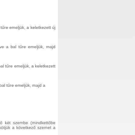
 tűre emeljük, a keletkezett új
tve a bal tűre emeljük, majd
bal tűre emeljük, a keletkezett
 bal tűre emeljük, majd a
ső két szembe (mindkettőbe
ekötjük a következő szemet a