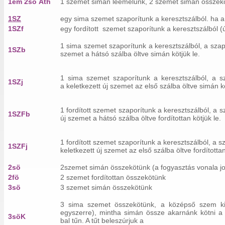
1em 2sö Áth
1 szemet simán leemelünk, 2 szemet simán összeköt
1SZ
egy sima szemet szaporítunk a keresztszálból. ha 
1SZf
egy fordított szemet szaporítunk a keresztszálból (
1 sima szemet szaporítunk a keresztszálból, a szaporí
1SZb
szemet a hátsó szálba öltve simán kötjük le.
1 sima szemet szaporítunk a keresztszálból, a sza
1SZj
a keletkezett új szemet az első szálba öltve simán kö
1 fordított szemet szaporítunk a keresztszálból, a sza
1SZFb
új szemet a hátsó szálba öltve fordítottan kötjük le.
1 fordított szemet szaporítunk a keresztszálból, a sza
1SZFj
keletkezett új szemet az első szálba öltve fordítottan
2sö
2szemet simán összekötünk (a fogyasztás vonala jo
2fö
2 szemet fordítottan összekötünk
3sö
3 szemet simán összekötünk
3 sima szemet összekötünk, a középső szem kiem
egyszerre), mintha simán össze akarnánk kötni a 
3söK
bal tűn. A tűt beleszúrjuk a