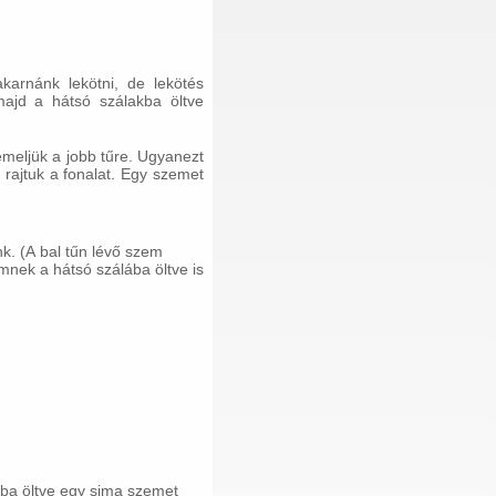
karnánk lekötni, de lekötés
majd a hátsó szálakba öltve
emeljük a jobb tűre. Ugyanezt
rajtuk a fonalat. Egy szemet
k. (A bal tűn lévő szem
mnek a hátsó szálába öltve is
ába öltve egy sima szemet