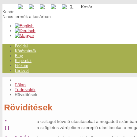
0
Kosár
Nincs termék a kosárban.
Főoldal
Kötésminták
Blog
Kapcsolat
Fiókom
Hírlevél
Főlap
Tudnivalók
Rövidítések
Rövidítések
*
a csillagot követő utasításokat a megadott számban
[ ]
a szögletes zárójelben szereplő utasításokat a me