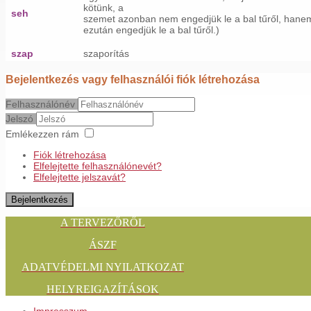
kötünk, a
seh
szemet azonban nem engedjük le a bal tűről, hane
ezután engedjük le a bal tűről.)
szap
szaporítás
Bejelentkezés vagy felhasználói fiók létrehozása
Felhasználónév
Jelszó
Emlékezzen rám
Fiók létrehozása
Elfelejtette felhasználónevét?
Elfelejtette jelszavát?
Bejelentkezés
A TERVEZŐRŐL
ÁSZF
ADATVÉDELMI NYILATKOZAT
HELYREIGAZÍTÁSOK